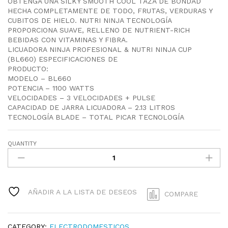
OBTENGA UNA SILKY SMOOTH COOL TAZA DE BONDAD
HECHA COMPLETAMENTE DE TODO, FRUTAS, VERDURAS Y
CUBITOS DE HIELO. NUTRI NINJA TECNOLOGÍA
PROPORCIONA SUAVE, RELLENO DE NUTRIENT-RICH
BEBIDAS CON VITAMINAS Y FIBRA.
LICUADORA NINJA PROFESIONAL & NUTRI NINJA CUP
(BL660) ESPECIFICACIONES DE
PRODUCTO:
MODELO – BL660
POTENCIA – 1100 WATTS
VELOCIDADES – 3 VELOCIDADES + PULSE
CAPACIDAD DE JARRA LICUADORA – 2.13 LITROS
TECNOLOGÍA BLADE – TOTAL PICAR TECNOLOGÍA
QUANTITY
LICUADORA
PROFESIONAL
NINJA
BL610
QUANTITY
AÑADIR A LA LISTA DE DESEOS
COMPARE
CATEGORY:
ELECTRODOMESTICOS