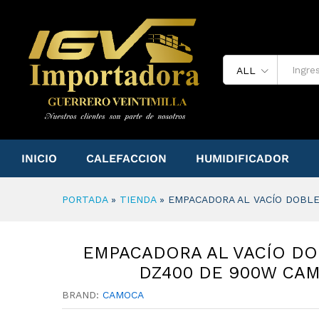
EMPACADORA AL VACÍO DOB
DESCRIPTION
ALL
INICIO
CALEFACCION
HUMIDIFICADOR
PORTADA
»
TIENDA
»
EMPACADORA AL VACÍO DOBL
EMPACADORA AL VACÍO DO
DZ400 DE 900W CA
BRAND:
CAMOCA