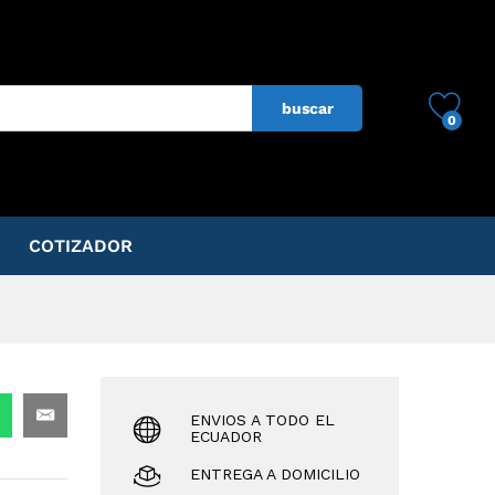
$
845.00
ADD TO CART
buscar
0
COTIZADOR
ENVIOS A TODO EL
ECUADOR
ENTREGA A DOMICILIO