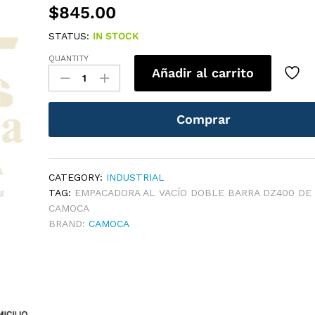
$
845.00
STATUS:
IN STOCK
QUANTITY
EMPACADORA
Añadir al carrito
AL
VACÍO
DOBLE
Comprar
BARRA
DZ400
DE
900W
CATEGORY:
INDUSTRIAL
CAMOCA
TAG:
EMPACADORA AL VACÍO DOBLE BARRA DZ400 DE
QUANTITY
CAMOCA
BRAND:
CAMOCA