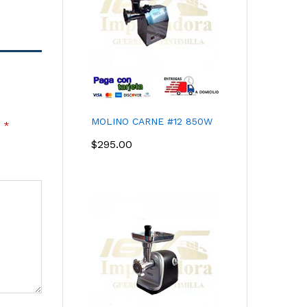
MOLINO CARNE #12 850W
$
295.00
N
*