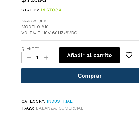
STATUS:
IN STOCK
MARCA QUA
MODELO 810
VOLTAJE 110V 60HZ/6VDC
QUANTITY
BALANZA
Añadir al carrito
COMERCIAL
DIGITAL
DE
Comprar
MESA
30KG
1GR
QUANTITY
CATEGORY:
INDUSTRIAL
TAGS:
BALANZA
,
COMERCIAL