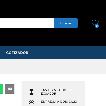
$
79.00
ADD TO CART
buscar
0
COTIZADOR
ENVIOS A TODO EL
ECUADOR
ENTREGA A DOMICILIO