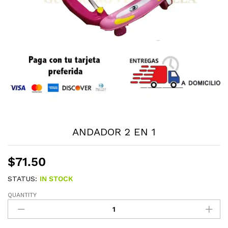
ANDADOR 2 EN 1
$
71.50
STATUS:
IN STOCK
QUANTITY
ANDADOR
2
EN