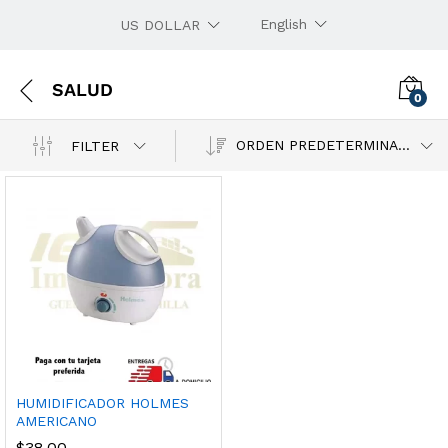
English
US DOLLAR
SALUD
0
ORDEN PREDETERMINADO
FILTER
ECIO
ECIO
NIMO
XIMO
HUMIDIFICADOR HOLMES
AMERICANO
$
38.00